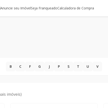
l
Anuncie seu Imóvel
Seja Franqueado
Calculadora de Compra
B
C
F
G
J
P
S
T
U
V
ais imóveis)