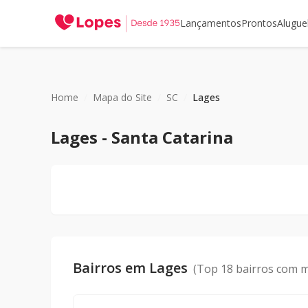
Lançamentos
Prontos
Alugue
Home
/
Mapa do Site
/
SC
/
Lages
Lages
-
Santa Catarina
Bairros em
Lages
(Top 18 bairros com m