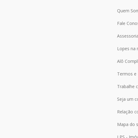
Quem So
Fale Cono
Assessori
Lopes na 
Alô Compl
Termos e 
Trabalhe 
Seja um c
Relação c
Mapa do s
LPS - Imó