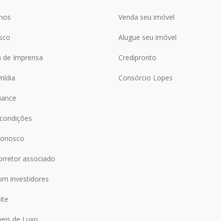
mos
Venda seu imóvel
sco
Alugue seu imóvel
a de Imprensa
Credipronto
mídia
Consórcio Lopes
iance
condições
conosco
orretor associado
om investidores
ite
veis de Luxo