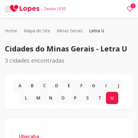
0
Home
/
Mapa do Site
/
Minas Gerais
/
Letra U
Cidades do
Minas Gerais
- Letra
U
3
cidades encontradas
A
B
C
D
E
F
G
I
J
L
M
N
O
P
S
T
U
Uberaba