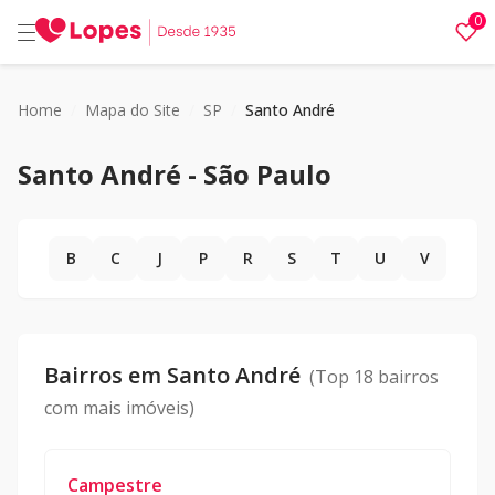
0
Home
/
Mapa do Site
/
SP
/
Santo André
Santo André
-
São Paulo
B
C
J
P
R
S
T
U
V
Bairros em
Santo André
(Top 18 bairros
com mais imóveis)
Campestre