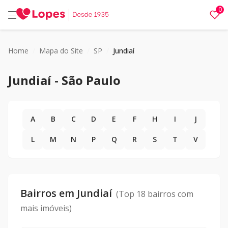
0
Home
/
Mapa do Site
/
SP
/
Jundiaí
Jundiaí
-
São Paulo
A
B
C
D
E
F
H
I
J
L
M
N
P
Q
R
S
T
V
Bairros em
Jundiaí
(Top 18 bairros com
mais imóveis)