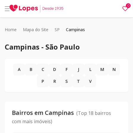
0
Home
/
Mapa do Site
/
SP
/
Campinas
Campinas
-
São Paulo
A
B
C
D
F
J
L
M
N
P
R
S
T
V
Bairros em
Campinas
(Top 18 bairros
com mais imóveis)