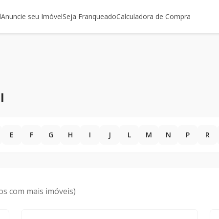
l
Anuncie seu Imóvel
Seja Franqueado
Calculadora de Compra
l
E
F
G
H
I
J
L
M
N
P
R
os com mais imóveis)