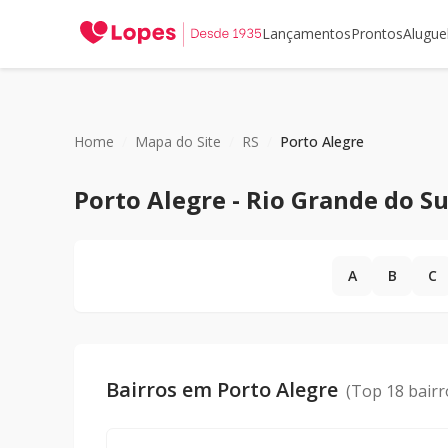
Lançamentos
Prontos
Alugue
Home
/
Mapa do Site
/
RS
/
Porto Alegre
Porto Alegre
-
Rio Grande do Su
A
B
C
Bairros em
Porto Alegre
(Top 18 bairr