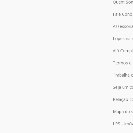
Quem So
Fale Cono
Assessori
Lopes na 
Alô Compl
Termos e 
Trabalhe 
Seja um c
Relação c
Mapa do s
LPS - Imó