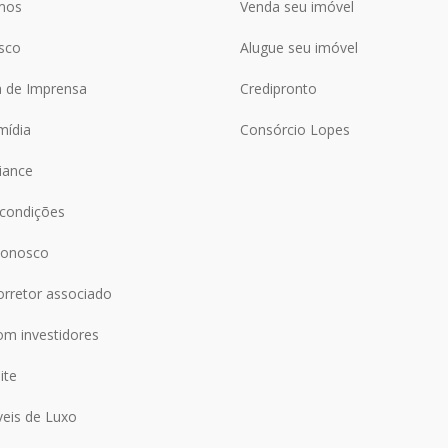
mos
Venda seu imóvel
sco
Alugue seu imóvel
a de Imprensa
Credipronto
mídia
Consórcio Lopes
iance
condições
conosco
orretor associado
om investidores
ite
veis de Luxo